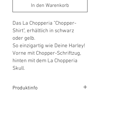
In den Warenkorb
Das La Chopperia "Chopper-
Shirt", erhältlich in schwarz
oder gelb.
So einzigartig wie Deine Harley!
Vorne mit Chopper-Schriftzug,
hinten mit dem La Chopperia
Skull.
Produktinfo
100% einlaufvorbehandelte
Rückgabebedingungen
ringgesponnene Baumwolle, 185 g/m².
Unsere Rückgabe- und
Versandinfo
Widerrufsbedingungen findest Du in
unseren AGB. Bitte beachte, dass
Der Standardversand unserer Produkte
Sonderanfertigungen generell von der