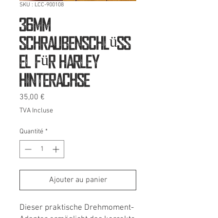
SKU : LCC-900108
36mm
Schraubenschlüss
el für Harley
Hinterachse
Prix
35,00 €
TVA Incluse
Quantité
*
Ajouter au panier
Dieser praktische Drehmoment-