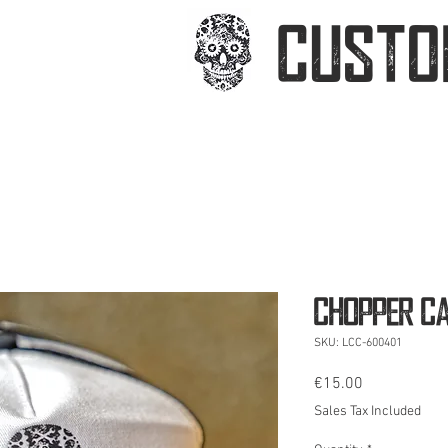
CUSTO
OPPERIA
Chopper C
SKU: LCC-600401
Price
€15.00
Sales Tax Included