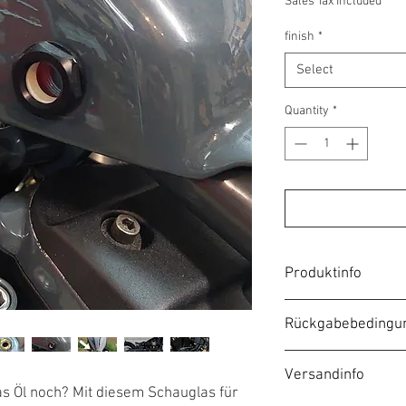
Sales Tax Included
finish
*
Select
Quantity
*
Produktinfo
Jedes Set besteht aus
Rückgabebedingu
M20x1,5mm Gewinde u
Finish bitte angeben.
Unsere Rückgabe- und 
Versandinfo
unseren AGB. Bitte be
as Öl noch? Mit diesem Schauglas für
generell von der Rück