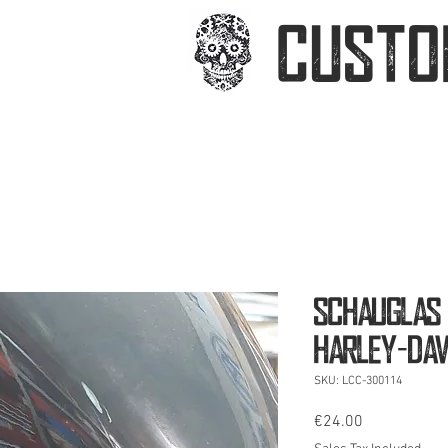
CUSTO
OPPERIA
Schauglas
Harley-Dav
SKU: LCC-300114
Price
€24.00